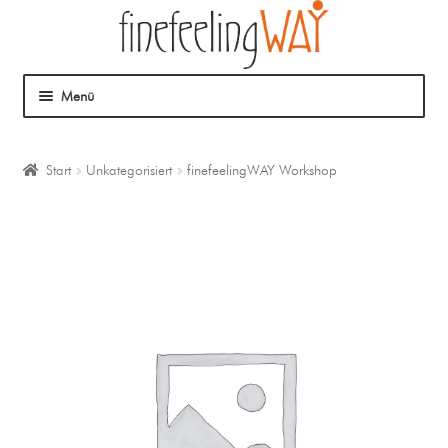
Menü
Über mich
Start
Unkategorisiert
finefeelingWAY Workshop
Mein Angebot
Coaching
Klangmassage