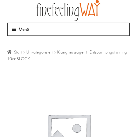
Menü
Über mich
Start
Unkategorisiert
Klangmassage + Entspannungstraining
10er BLOCK
Mein Angebot
Coaching
Klangmassage