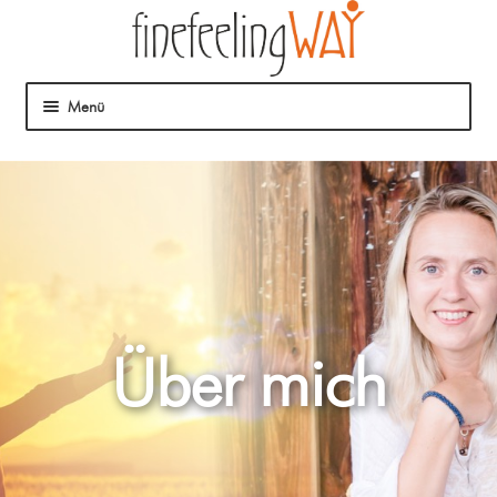
Menü
Über mich
Mein Angebot
Coaching
Klangmassage
Über mich