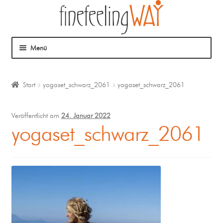
Menü
Über mich
Start
yogaset_schwarz_2061
yogaset_schwarz_2061
Mein Angebot
Veröffentlicht am
24. Januar 2022
Coaching
yogaset_schwarz_2061
Klangmassage