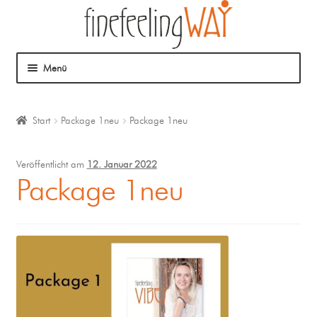
Menü
Über mich
Start
Package 1neu
Package 1neu
Mein Angebot
Veröffentlicht am
12. Januar 2022
Coaching
Package 1neu
Klangmassage