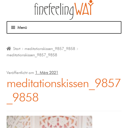
Menü
Über mich
Start
meditationskissen_9857_9858
meditationskissen_9857_9858
Mein Angebot
Coaching
Veröffentlicht am
1. März 2021
meditationskissen_9857
Klangmassage
_9858