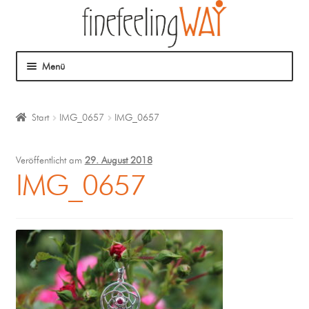
Menü
Über mich
Start
IMG_0657
IMG_0657
Mein Angebot
Veröffentlicht am
29. August 2018
Coaching
IMG_0657
Klangmassage