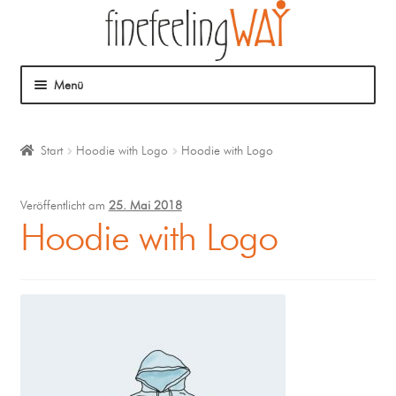
Menü
Über mich
Start
Hoodie with Logo
Hoodie with Logo
Mein Angebot
Veröffentlicht am
25. Mai 2018
Coaching
Hoodie with Logo
Klangmassage