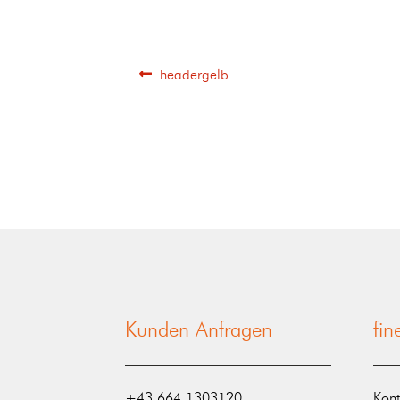
headergelb
Kunden Anfragen
fi
‭+43 664 1303120‬
Kont