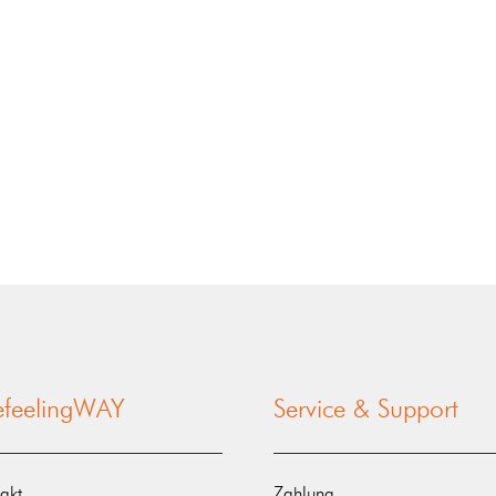
nefeelingWAY
Service & Support
akt
Zahlung