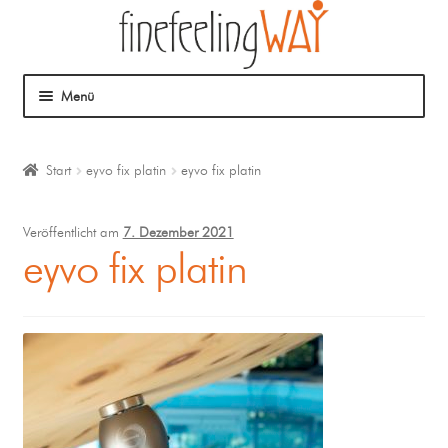
Menü
Über mich
Start
eyvo fix platin
eyvo fix platin
Mein Angebot
Veröffentlicht am
7. Dezember 2021
Coaching
eyvo fix platin
Klangmassage