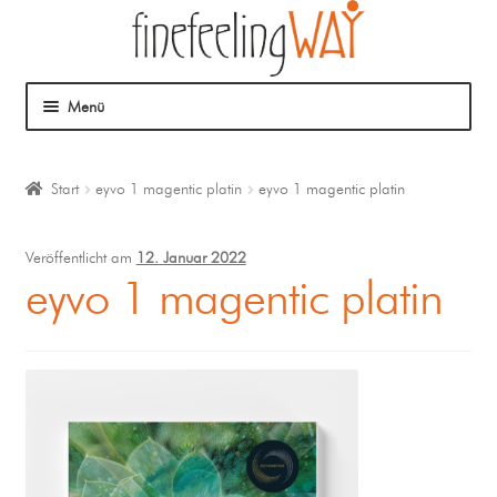
Menü
Über mich
Start
eyvo 1 magentic platin
eyvo 1 magentic platin
Mein Angebot
Veröffentlicht am
12. Januar 2022
Coaching
eyvo 1 magentic platin
Klangmassage