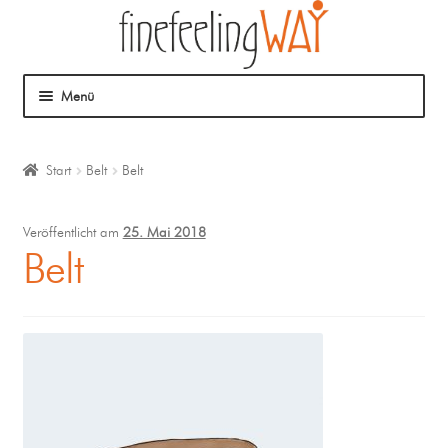
Menü
Über mich
Start
Belt
Belt
Mein Angebot
Veröffentlicht am
25. Mai 2018
Coaching
Belt
Klangmassage