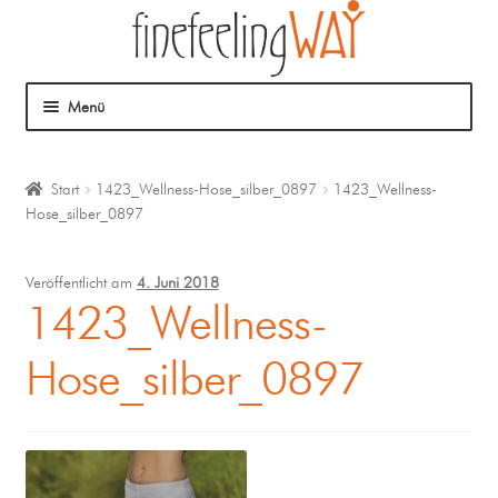
Menü
Über mich
Start
1423_Wellness-Hose_silber_0897
1423_Wellness-
Hose_silber_0897
Mein Angebot
Coaching
Veröffentlicht am
4. Juni 2018
1423_Wellness-
Klangmassage
Hose_silber_0897