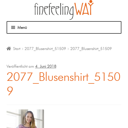
Menü
Über mich
Start
2077_Blusenshirt_51509
2077_Blusenshirt_51509
Mein Angebot
Veröffentlicht am
4. Juni 2018
Coaching
2077_Blusenshirt_5150
9
Klangmassage