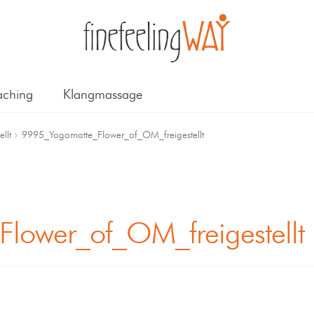
ching
Klangmassage
llt
9995_Yogamatte_Flower_of_OM_freigestellt
lower_of_OM_freigestellt