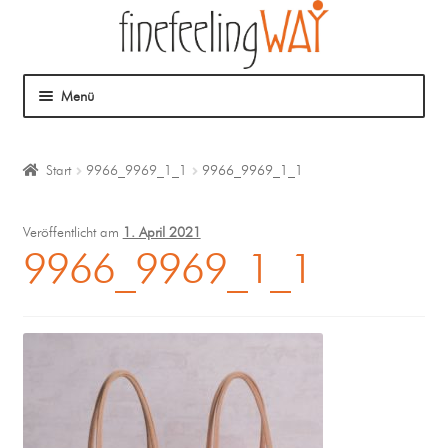
Menü
Über mich
Start
9966_9969_1_1
9966_9969_1_1
Mein Angebot
Veröffentlicht am
1. April 2021
Coaching
9966_9969_1_1
Klangmassage