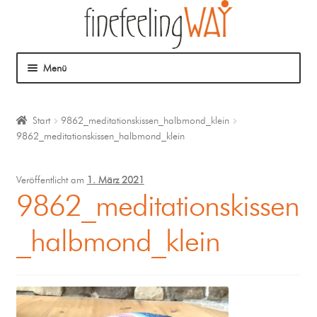
Menü
Über mich
Start
9862_meditationskissen_halbmond_klein
9862_meditationskissen_halbmond_klein
Mein Angebot
Coaching
Veröffentlicht am
1. März 2021
9862_meditationskissen
Klangmassage
_halbmond_klein