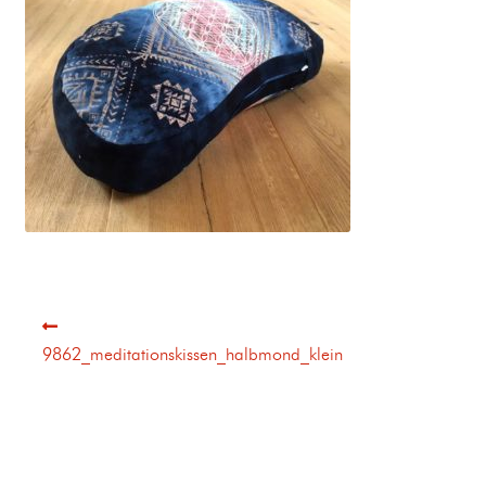
9862_meditationskissen_halbmond_klein