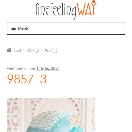
Menü
Über mich
Start
9857_3
9857_3
Mein Angebot
Veröffentlicht am
1. März 2021
Coaching
9857_3
Klangmassage