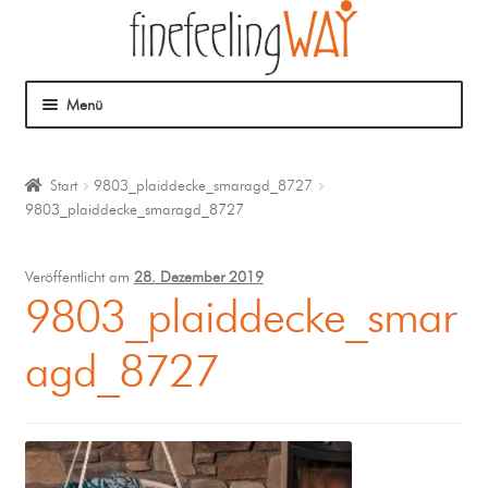
Menü
Über mich
Start
9803_plaiddecke_smaragd_8727
9803_plaiddecke_smaragd_8727
Mein Angebot
Coaching
Veröffentlicht am
28. Dezember 2019
9803_plaiddecke_smar
Klangmassage
agd_8727