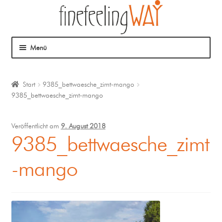
Menü
Über mich
Start
9385_bettwaesche_zimt-mango
9385_bettwaesche_zimt-mango
Mein Angebot
Coaching
Veröffentlicht am
9. August 2018
9385_bettwaesche_zimt
Klangmassage
-mango