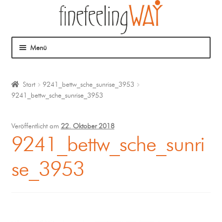
Menü
Über mich
Start
9241_bettw_sche_sunrise_3953
9241_bettw_sche_sunrise_3953
Mein Angebot
Coaching
Veröffentlicht am
22. Oktober 2018
9241_bettw_sche_sunri
Klangmassage
se_3953