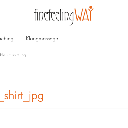
ching
Klangmassage
lau_t_shirt_jpg
shirt_jpg