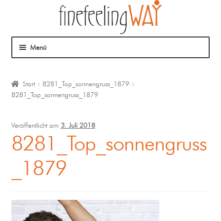
Menü
Über mich
Start
8281_Top_sonnengruss_1879
8281_Top_sonnengruss_1879
Mein Angebot
Coaching
Veröffentlicht am
3. Juli 2018
8281_Top_sonnengruss
Klangmassage
_1879