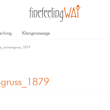
ching
Klangmassage
p_sonnengruss_1879
gruss_1879