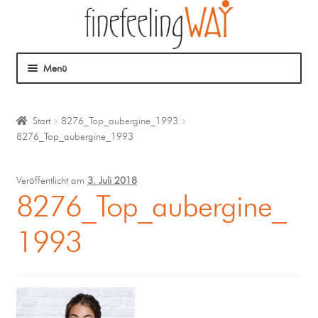
Menü
Über mich
Start
8276_Top_aubergine_1993
8276_Top_aubergine_1993
Mein Angebot
Coaching
Veröffentlicht am
3. Juli 2018
8276_Top_aubergine_
Klangmassage
1993