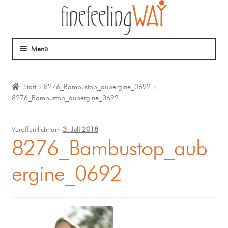
Menü
Über mich
Start
8276_Bambustop_aubergine_0692
8276_Bambustop_aubergine_0692
Mein Angebot
Coaching
Veröffentlicht am
3. Juli 2018
8276_Bambustop_aub
Klangmassage
ergine_0692