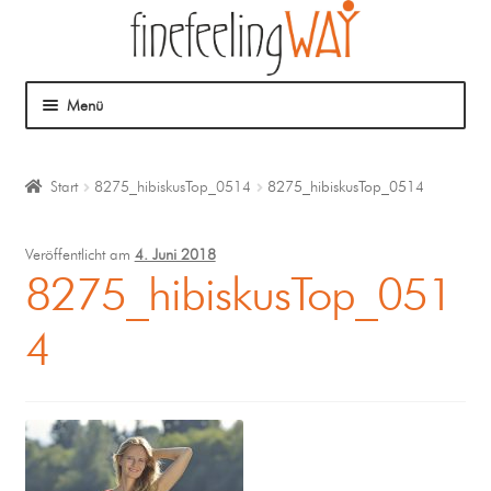
Menü
Über mich
Start
8275_hibiskusTop_0514
8275_hibiskusTop_0514
Mein Angebot
Veröffentlicht am
4. Juni 2018
Coaching
8275_hibiskusTop_051
4
Klangmassage