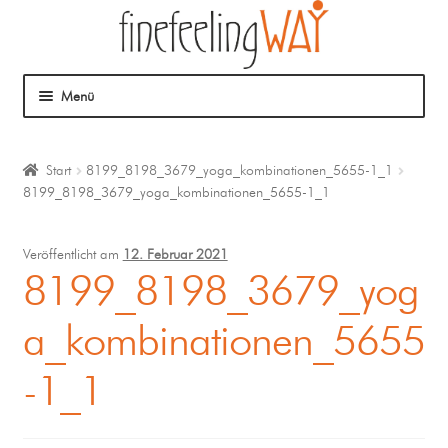
Menü
Über mich
Start
8199_8198_3679_yoga_kombinationen_5655-1_1
8199_8198_3679_yoga_kombinationen_5655-1_1
Mein Angebot
Coaching
Veröffentlicht am
12. Februar 2021
8199_8198_3679_yog
Klangmassage
a_kombinationen_5655
-1_1