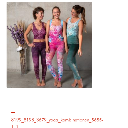
8199_8198_3679_yoga_kombinationen_5655-
1_1