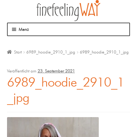
Menü
Über mich
Start
6989_hoodie_2910_1_jpg
6989_hoodie_2910_1_jpg
Mein Angebot
Veröffentlicht am
23. September 2021
Coaching
6989_hoodie_2910_1
_jpg
Klangmassage