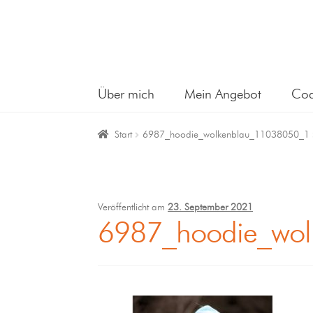
Über mich
Mein Angebot
Coa
Start
6987_hoodie_wolkenblau_11038050_1
Veröffentlicht am
23. September 2021
6987_hoodie_wo