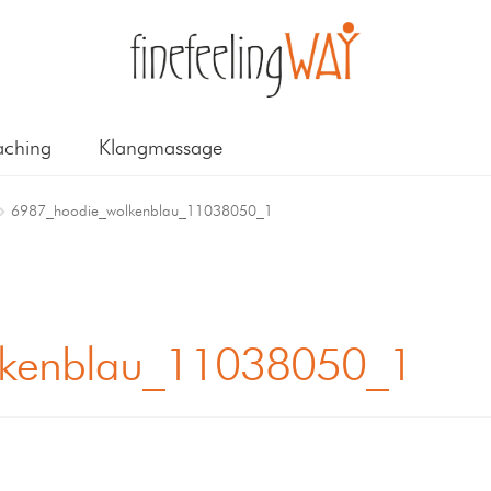
ching
Klangmassage
6987_hoodie_wolkenblau_11038050_1
lkenblau_11038050_1