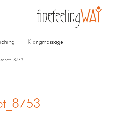
ching
Klangmassage
osenrot_8753
rot_8753