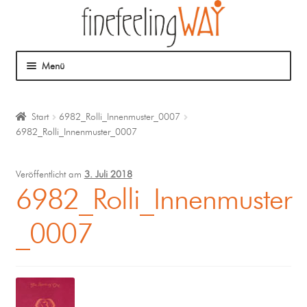
Menü
Über mich
Start
6982_Rolli_Innenmuster_0007
6982_Rolli_Innenmuster_0007
Mein Angebot
Coaching
Veröffentlicht am
3. Juli 2018
6982_Rolli_Innenmuster
Klangmassage
_0007