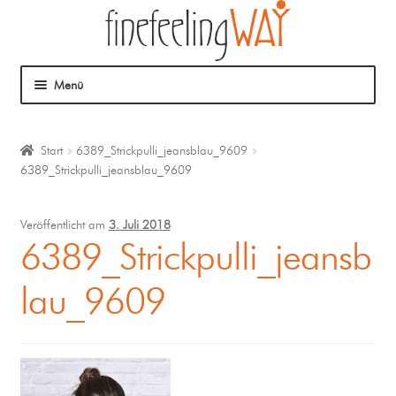
Menü
Über mich
Start
6389_Strickpulli_jeansblau_9609
6389_Strickpulli_jeansblau_9609
Mein Angebot
Coaching
Veröffentlicht am
3. Juli 2018
6389_Strickpulli_jeansb
Klangmassage
lau_9609