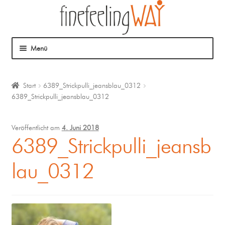
Menü
Über mich
Start
6389_Strickpulli_jeansblau_0312
6389_Strickpulli_jeansblau_0312
Mein Angebot
Coaching
Veröffentlicht am
4. Juni 2018
6389_Strickpulli_jeansb
Klangmassage
lau_0312