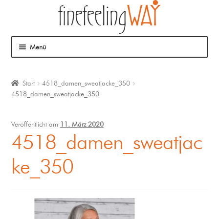
Menü
Über mich
Start
4518_damen_sweatjacke_350
4518_damen_sweatjacke_350
Mein Angebot
Coaching
Veröffentlicht am
11. März 2020
4518_damen_sweatjac
Klangmassage
ke_350