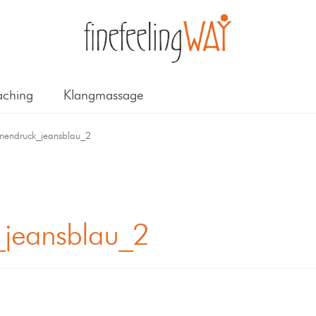
ching
Klangmassage
nendruck_jeansblau_2
jeansblau_2