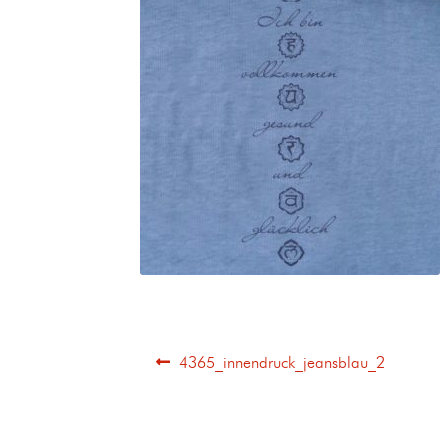
4365_innendruck_jeansblau_2