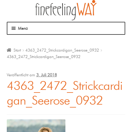
Menü
Über mich
Start
4363_2472_Strickcardigan_Seerose_0932
4363_2472_Strickcardigan_Seerose_0932
Mein Angebot
Coaching
Veröffentlicht am
3. Juli 2018
4363_2472_Strickcardi
Klangmassage
gan_Seerose_0932