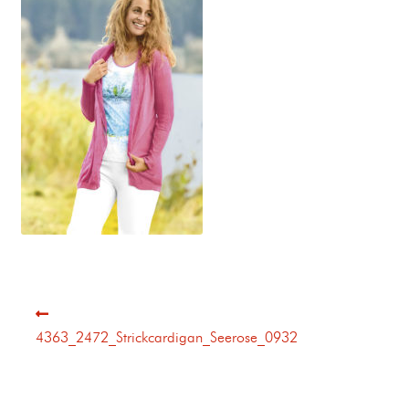
4363_2472_Strickcardigan_Seerose_0932