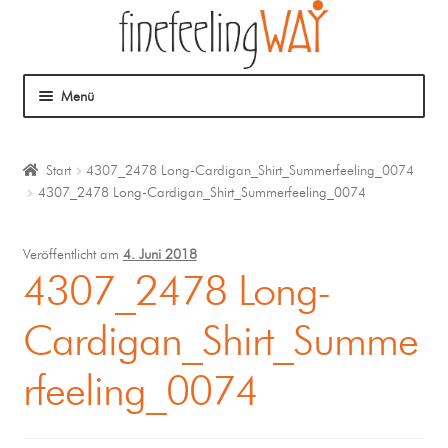
Menü
Über mich
Start
4307_2478 Long-Cardigan_Shirt_Summerfeeling_0074
4307_2478 Long-Cardigan_Shirt_Summerfeeling_0074
Mein Angebot
Coaching
Veröffentlicht am
4. Juni 2018
4307_2478 Long-
Klangmassage
Cardigan_Shirt_Summe
rfeeling_0074