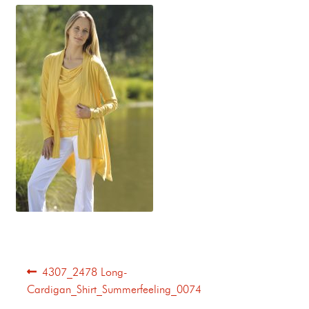
4307_2478 Long-
Cardigan_Shirt_Summerfeeling_0074