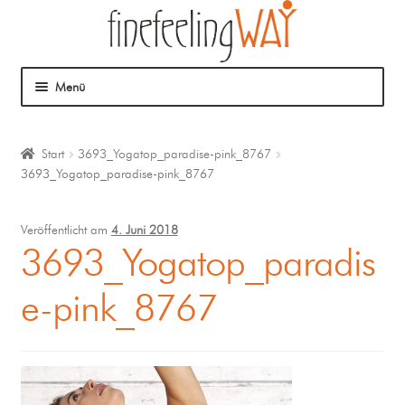
Menü
Über mich
Start
3693_Yogatop_paradise-pink_8767
3693_Yogatop_paradise-pink_8767
Mein Angebot
Coaching
Veröffentlicht am
4. Juni 2018
3693_Yogatop_paradis
Klangmassage
e-pink_8767