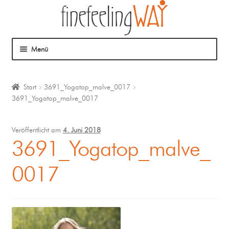
Menü
Über mich
Start
3691_Yogatop_malve_0017
3691_Yogatop_malve_0017
Mein Angebot
Coaching
Veröffentlicht am
4. Juni 2018
3691_Yogatop_malve_
Klangmassage
0017