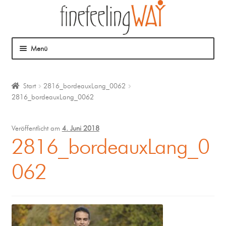
Menü
Über mich
Start
2816_bordeauxLang_0062
2816_bordeauxLang_0062
Mein Angebot
Coaching
Veröffentlicht am
4. Juni 2018
2816_bordeauxLang_0
Klangmassage
062