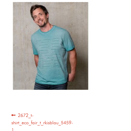
2672_t-
shirt_eco_fair_t_rkisblau_5459-
1