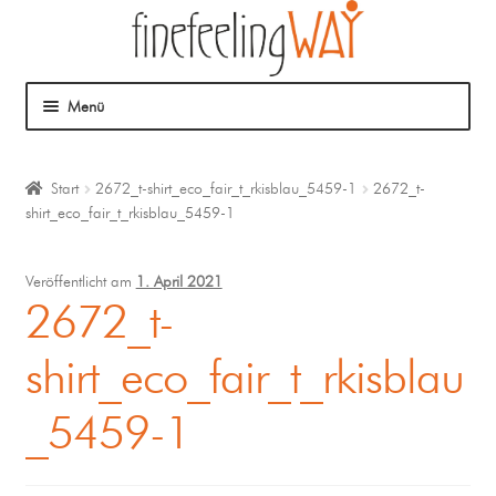
Menü
Über mich
Start
2672_t-shirt_eco_fair_t_rkisblau_5459-1
2672_t-
shirt_eco_fair_t_rkisblau_5459-1
Mein Angebot
Coaching
Veröffentlicht am
1. April 2021
2672_t-
Klangmassage
shirt_eco_fair_t_rkisblau
_5459-1