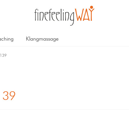
ching
Klangmassage
_139
139