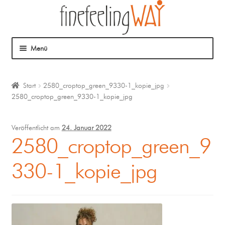
Menü
Über mich
Start
2580_croptop_green_9330-1_kopie_jpg
2580_croptop_green_9330-1_kopie_jpg
Mein Angebot
Coaching
Veröffentlicht am
24. Januar 2022
2580_croptop_green_9
Klangmassage
330-1_kopie_jpg