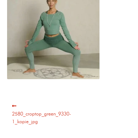
2580_croptop_green_9330-
1_kopie_jpg