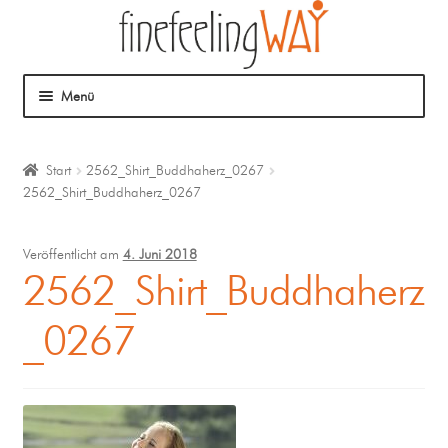
Menü
Über mich
Start
2562_Shirt_Buddhaherz_0267
2562_Shirt_Buddhaherz_0267
Mein Angebot
Coaching
Veröffentlicht am
4. Juni 2018
2562_Shirt_Buddhaherz
Klangmassage
_0267