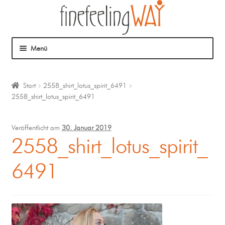
Menü
Über mich
Start
2558_shirt_lotus_spirit_6491
2558_shirt_lotus_spirit_6491
Mein Angebot
Coaching
Veröffentlicht am
30. Januar 2019
2558_shirt_lotus_spirit_
Klangmassage
6491