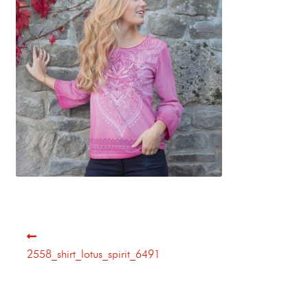
2558_shirt_lotus_spirit_6491