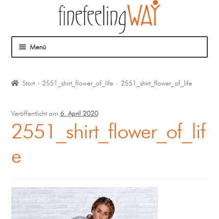
Menü
Über mich
Start
2551_shirt_flower_of_life
2551_shirt_flower_of_life
Mein Angebot
Veröffentlicht am
6. April 2020
Coaching
2551_shirt_flower_of_lif
e
Klangmassage