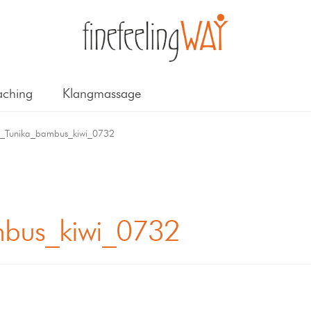
ching
Klangmassage
_Tunika_bambus_kiwi_0732
bus_kiwi_0732