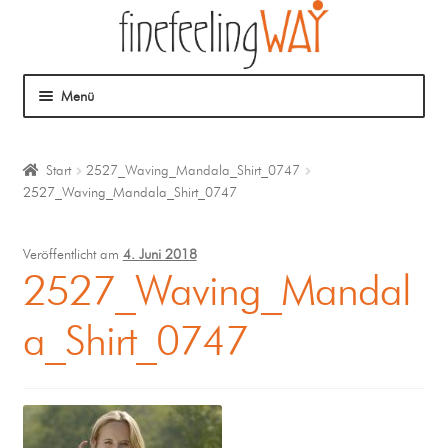
Menü
Über mich
Start
2527_Waving_Mandala_Shirt_0747
2527_Waving_Mandala_Shirt_0747
Mein Angebot
Coaching
Veröffentlicht am
4. Juni 2018
2527_Waving_Mandal
Klangmassage
a_Shirt_0747