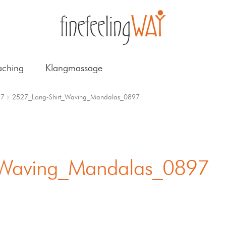
ching
Klangmassage
97
2527_Long-Shirt_Waving_Mandalas_0897
_Waving_Mandalas_0897